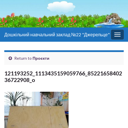
Дошкільний навчальний заклад №22 "Джерельце"
Togg
navig
Return to
Проєкти
121193252_1113435159059766_85221658402
36722908_o