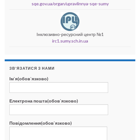
sqe.gov.ua/organ/upravlinnya-sqe-sumy
Інклюзивно-ресурсний центр №1
irc1.sumy.sch.in.ua
ЗВ’ЯЗАТИСЯ З НАМИ
Ім`я(обов`язково)
Електрона пошта(обов`язково)
Повідомлення(обов`язково)