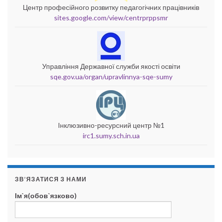
Центр професійного розвитку педагогічних працівників
sites.google.com/view/centrprppsmr
Управління Державної служби якості освіти
sqe.gov.ua/organ/upravlinnya-sqe-sumy
Інклюзивно-ресурсний центр №1
irc1.sumy.sch.in.ua
ЗВ’ЯЗАТИСЯ З НАМИ
Ім`я(обов`язково)