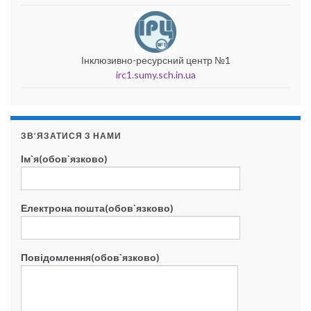
Інклюзивно-ресурсний центр №1
irc1.sumy.sch.in.ua
ЗВ’ЯЗАТИСЯ З НАМИ
Ім`я(обов`язково)
Електрона пошта(обов`язково)
Повідомлення(обов`язково)