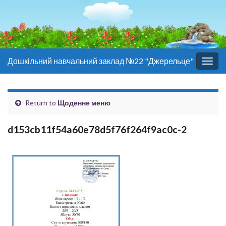
Дошкільний навчальний заклад №22 "Джерельце"
Togg
navig
Return to
Щоденне меню
d153cb11f54a60e78d5f76f264f9ac0c-2