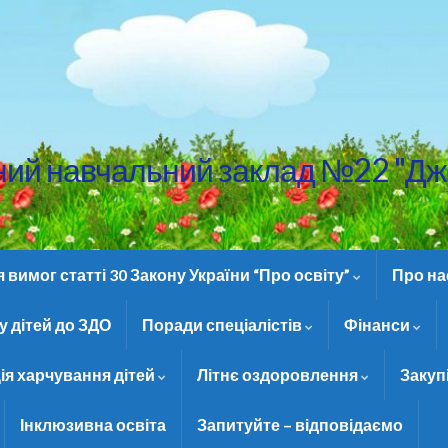
ний навчальний заклад №22 "Дж
вимог статті 30 Закону України “Про освіту”
Про н
 дітей до ЗДО
Поради спеціалістів
Фінанси
ія харчування дітей
Літнє оздоровлення
Закуп
Інклюзивна освіта
Запитуйте – відповідаємо