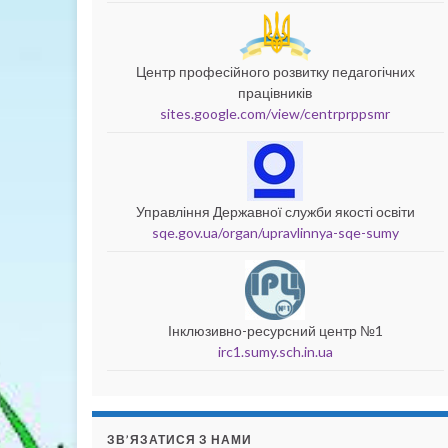
Центр професійного розвитку педагогічних
працівників
sites.google.com/view/centrprppsmr
Управління Державної служби якості освіти
sqe.gov.ua/organ/upravlinnya-sqe-sumy
Інклюзивно-ресурсний центр №1
irc1.sumy.sch.in.ua
ЗВ’ЯЗАТИСЯ З НАМИ