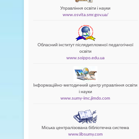
Управління освіти і науки
www.osvita.smr.gov.ua/
Обласний інститут післядипломної педагогічної
освіти
www.soippo.edu.ua
Інформаційно-методичний центр управління освіти
і науки
www.sumy-imc.jimdo.com
Міська централізована бібліотечна система
www.libsumy.com