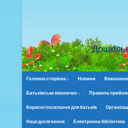
Дошкіль
Головна сторінка
Новини
Виконання 
Батьківське віконечко
Правила прийому
Корисні посилання для батьків
Організац
Наші досягнення
Електронна бібліотека