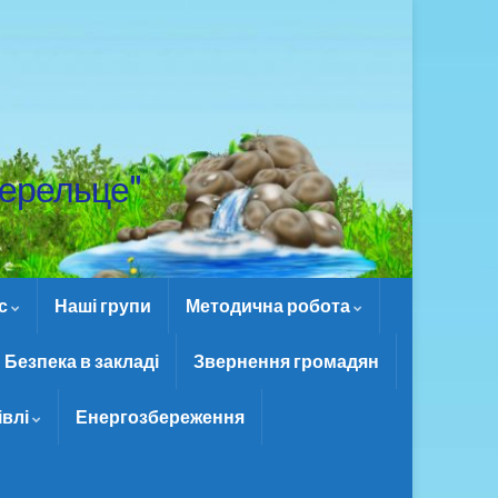
ерельце"
ас
Наші групи
Методична робота
Безпека в закладі
Звернення громадян
івлі
Енергозбереження