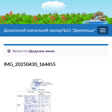
Дошкільний навчальний заклад №22 "Джерельце"
Togg
navig
Return to
Щоденне меню
IMG_20250430_164455