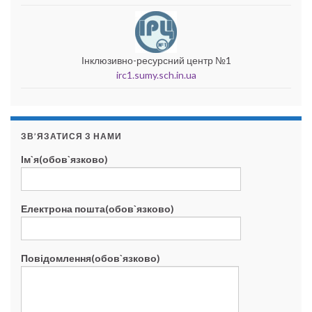
Інклюзивно-ресурсний центр №1
irc1.sumy.sch.in.ua
ЗВ’ЯЗАТИСЯ З НАМИ
Ім`я(обов`язково)
Електрона пошта(обов`язково)
Повідомлення(обов`язково)