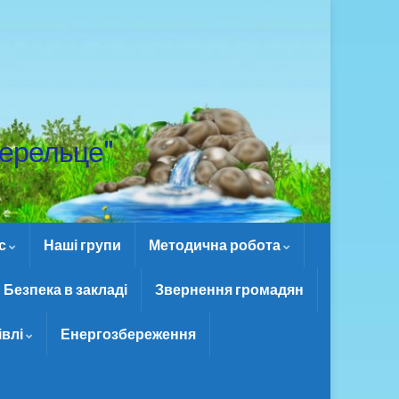
ерельце"
ас
Наші групи
Методична робота
Безпека в закладі
Звернення громадян
івлі
Енергозбереження