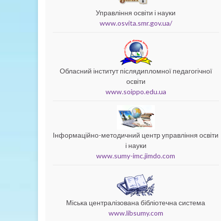
Управління освіти і науки
www.osvita.smr.gov.ua/
Обласний інститут післядипломної педагогічної
освіти
www.soippo.edu.ua
Інформаційно-методичний центр управління освіти
і науки
www.sumy-imc.jimdo.com
Міська централізована бібліотечна система
www.libsumy.com