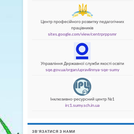
Центр професійного розвитку педагогічних
працівників
sites.google.com/view/centrprppsmr
Управління Державної служби якості освіти
sqe.gov.ua/organ/upravlinnya-sqe-sumy
Інклюзивно-ресурсний центр №1
irc1.sumy.sch.in.ua
ЗВ’ЯЗАТИСЯ З НАМИ