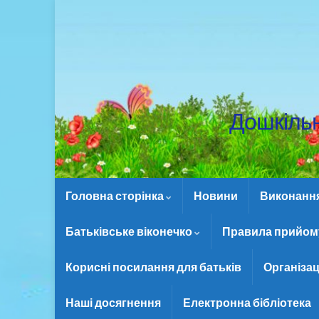
Дошкіль
Головна сторінка
Новини
Виконання 
Батьківське віконечко
Правила прийому
Корисні посилання для батьків
Організац
Наші досягнення
Електронна бібліотека