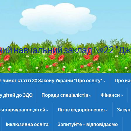
ний навчальний заклад №22 "Дж
вимог статті 30 Закону України “Про освіту”
Про н
 дітей до ЗДО
Поради спеціалістів
Фінанси
ія харчування дітей
Літнє оздоровлення
Закуп
Інклюзивна освіта
Запитуйте – відповідаємо