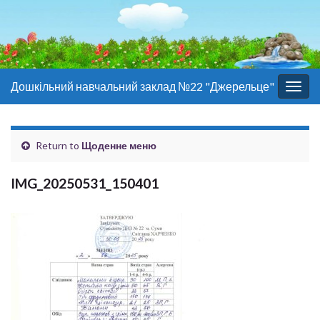
Дошкільний навчальний заклад №22 "Джерельце"
Togg
navig
Return to
Щоденне меню
IMG_20250531_150401