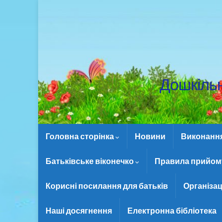
Дошкіль
Головна сторінка
Новини
Виконання 
Батьківське віконечко
Правила прийому
Корисні посилання для батьків
Організац
Наші досягнення
Електронна бібліотека