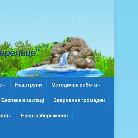
ерельце"
ас
Наші групи
Методична робота
Безпека в закладі
Звернення громадян
івлі
Енергозбереження