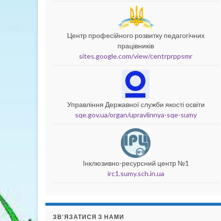
Центр професійного розвитку педагогічних
працівників
sites.google.com/view/centrprppsmr
Управління Державної служби якості освіти
sqe.gov.ua/organ/upravlinnya-sqe-sumy
Інклюзивно-ресурсний центр №1
irc1.sumy.sch.in.ua
ЗВ’ЯЗАТИСЯ З НАМИ