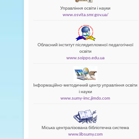
Управління освіти і науки
www.osvita.smr.gov.ua/
Обласний інститут післядипломної педагогічної
освіти
www.soippo.edu.ua
Інформаційно-методичний центр управління освіти
і науки
www.sumy-imc.jimdo.com
Міська централізована бібліотечна система
www.libsumy.com