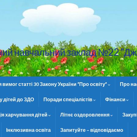
ний навчальний заклад №22 "Дж
вимог статті 30 Закону України “Про освіту”
Про н
 дітей до ЗДО
Поради спеціалістів
Фінанси
ія харчування дітей
Літнє оздоровлення
Закуп
Інклюзивна освіта
Запитуйте – відповідаємо