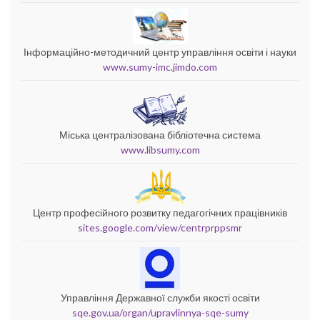
Інформаційно-методичний центр управління освіти і науки
www.sumy-imc.jimdo.com
Міська централізована бібліотечна система
www.libsumy.com
Центр професійного розвитку педагогічних працівників
sites.google.com/view/centrprppsmr
Управління Державної служби якості освіти
sqe.gov.ua/organ/upravlinnya-sqe-sumy