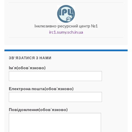
Інклюзивно-ресурсний центр №1
irc1.sumy.sch.in.ua
ЗВ’ЯЗАТИСЯ З НАМИ
Ім`я(обов`язково)
Електрона пошта(обов`язково)
Повідомлення(обов`язково)