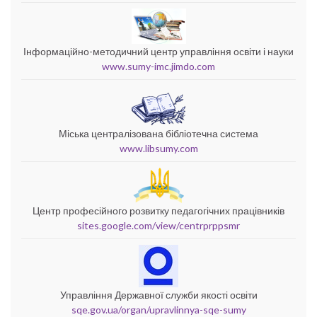
Інформаційно-методичний центр управління освіти і науки
www.sumy-imc.jimdo.com
Міська централізована бібліотечна система
www.libsumy.com
Центр професійного розвитку педагогічних працівників
sites.google.com/view/centrprppsmr
Управління Державної служби якості освіти
sqe.gov.ua/organ/upravlinnya-sqe-sumy