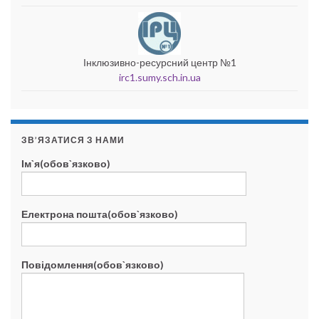
Інклюзивно-ресурсний центр №1
irc1.sumy.sch.in.ua
ЗВ’ЯЗАТИСЯ З НАМИ
Ім`я(обов`язково)
Електрона пошта(обов`язково)
Повідомлення(обов`язково)