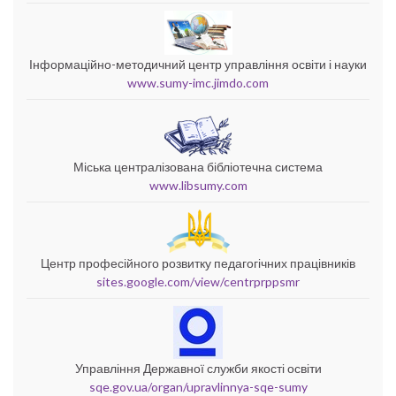
Інформаційно-методичний центр управління освіти і науки
www.sumy-imc.jimdo.com
Міська централізована бібліотечна система
www.libsumy.com
Центр професійного розвитку педагогічних працівників
sites.google.com/view/centrprppsmr
Управління Державної служби якості освіти
sqe.gov.ua/organ/upravlinnya-sqe-sumy