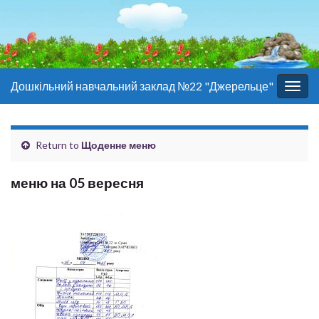
Дошкільний навчальний заклад №22 "Джерельце"
Togg
navig
Return to
Щоденне меню
меню на 05 вересня