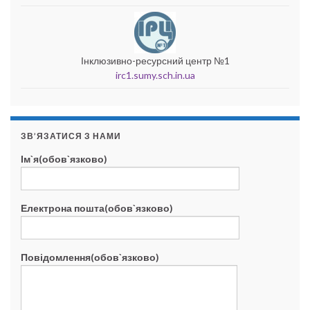
Інклюзивно-ресурсний центр №1
irc1.sumy.sch.in.ua
ЗВ’ЯЗАТИСЯ З НАМИ
Ім`я(обов`язково)
Електрона пошта(обов`язково)
Повідомлення(обов`язково)