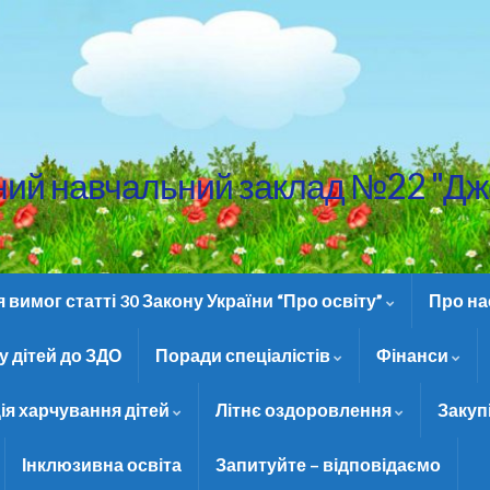
ний навчальний заклад №22 "Дж
вимог статті 30 Закону України “Про освіту”
Про н
 дітей до ЗДО
Поради спеціалістів
Фінанси
ія харчування дітей
Літнє оздоровлення
Закуп
Інклюзивна освіта
Запитуйте – відповідаємо