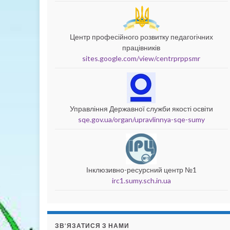
Центр професійного розвитку педагогічних
працівників
sites.google.com/view/centrprppsmr
Управління Державної служби якості освіти
sqe.gov.ua/organ/upravlinnya-sqe-sumy
Інклюзивно-ресурсний центр №1
irc1.sumy.sch.in.ua
ЗВ’ЯЗАТИСЯ З НАМИ