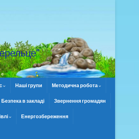
ерельце"
ас
Наші групи
Методична робота
Безпека в закладі
Звернення громадян
івлі
Енергозбереження