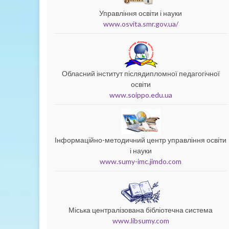
Управління освіти і науки
www.osvita.smr.gov.ua/
Обласний інститут післядипломної педагогічної
освіти
www.soippo.edu.ua
Інформаційно-методичний центр управління освіти
і науки
www.sumy-imc.jimdo.com
Міська централізована бібліотечна система
www.libsumy.com