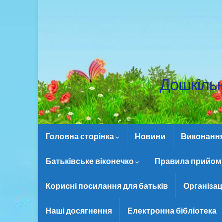
Дошкіль
Головна сторінка
Новини
Виконання 
Батьківське віконечко
Правила прийому
Корисні посилання для батьків
Організац
Наші досягнення
Електронна бібліотека