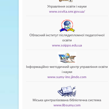
Управління освіти і науки
www.osvita.smr.gov.ua/
Обласний інститут післядипломної педагогічної
освіти
www.soippo.edu.ua
Інформаційно-методичний центр управління освіти
і науки
www.sumy-imc.jimdo.com
Міська централізована бібліотечна система
www.libsumy.com