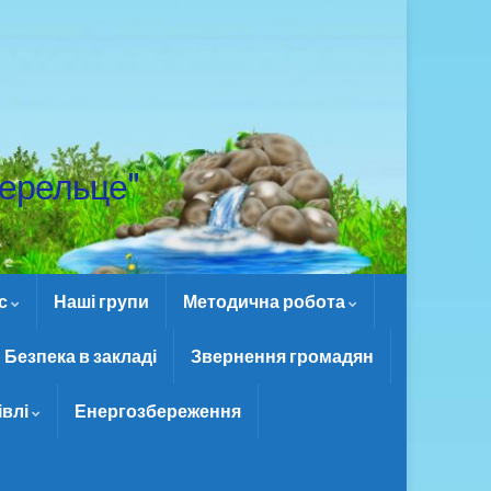
ерельце"
ас
Наші групи
Методична робота
Безпека в закладі
Звернення громадян
івлі
Енергозбереження