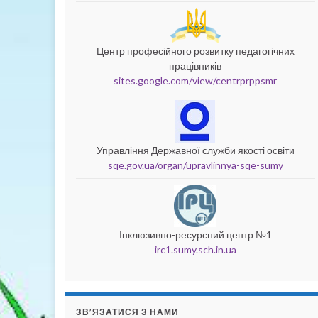
Центр професійного розвитку педагогічних
працівників
sites.google.com/view/centrprppsmr
Управління Державної служби якості освіти
sqe.gov.ua/organ/upravlinnya-sqe-sumy
Інклюзивно-ресурсний центр №1
irc1.sumy.sch.in.ua
ЗВ’ЯЗАТИСЯ З НАМИ