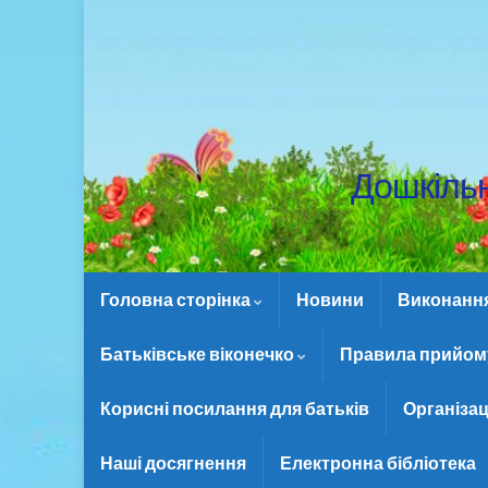
Дошкіль
Головна сторінка
Новини
Виконання 
Батьківське віконечко
Правила прийому
Корисні посилання для батьків
Організац
Наші досягнення
Електронна бібліотека