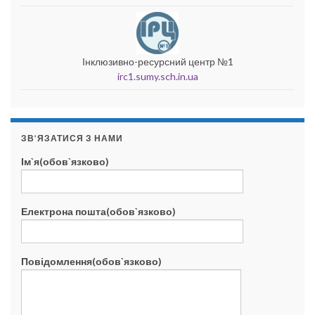
Інклюзивно-ресурсний центр №1
irc1.sumy.sch.in.ua
ЗВ’ЯЗАТИСЯ З НАМИ
Ім`я(обов`язково)
Електрона пошта(обов`язково)
Повідомлення(обов`язково)