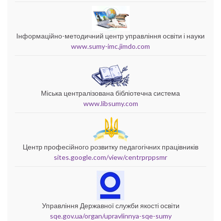
Інформаційно-методичний центр управління освіти і науки
www.sumy-imc.jimdo.com
Міська централізована бібліотечна система
www.libsumy.com
Центр професійного розвитку педагогічних працівників
sites.google.com/view/centrprppsmr
Управління Державної служби якості освіти
sqe.gov.ua/organ/upravlinnya-sqe-sumy