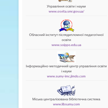
Управління освіти і науки
www.osvita.smr.gov.ua/
Обласний інститут післядипломної педагогічної
освіти
www.soippo.edu.ua
Інформаційно-методичний центр управління освіти
і науки
www.sumy-imc.jimdo.com
Міська централізована бібліотечна система
www.libsumy.com