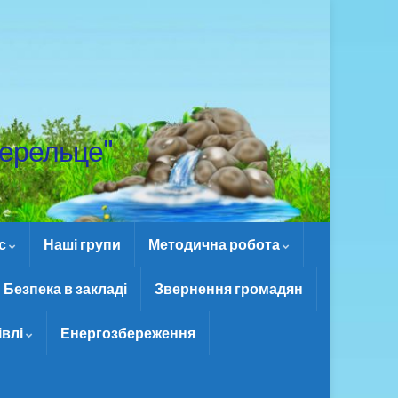
ерельце"
ас
Наші групи
Методична робота
Безпека в закладі
Звернення громадян
івлі
Енергозбереження