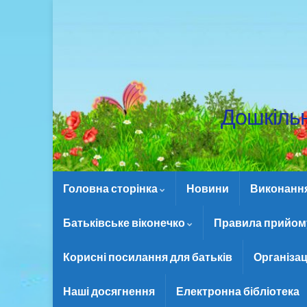
Дошкіль
Головна сторінка
Новини
Виконання 
Батьківське віконечко
Правила прийому
Корисні посилання для батьків
Організац
Наші досягнення
Електронна бібліотека