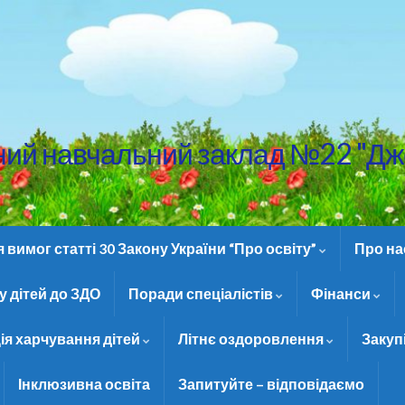
ний навчальний заклад №22 "Дж
вимог статті 30 Закону України “Про освіту”
Про н
 дітей до ЗДО
Поради спеціалістів
Фінанси
ія харчування дітей
Літнє оздоровлення
Закуп
Інклюзивна освіта
Запитуйте – відповідаємо