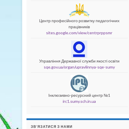
Центр професійного розвитку педагогічних
працівників
sites.google.com/view/centrprppsmr
Управління Державної служби якості освіти
sqe.gov.ua/organ/upravlinnya-sqe-sumy
Інклюзивно-ресурсний центр №1
irc1.sumy.sch.in.ua
ЗВ’ЯЗАТИСЯ З НАМИ