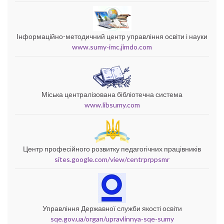
Інформаційно-методичний центр управління освіти і науки
www.sumy-imc.jimdo.com
Міська централізована бібліотечна система
www.libsumy.com
Центр професійного розвитку педагогічних працівників
sites.google.com/view/centrprppsmr
Управління Державної служби якості освіти
sqe.gov.ua/organ/upravlinnya-sqe-sumy