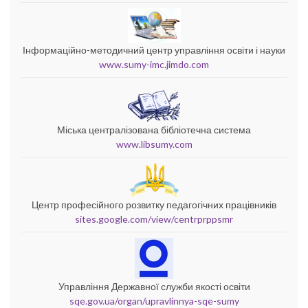
Інформаційно-методичний центр управління освіти і науки
www.sumy-imc.jimdo.com
Міська централізована бібліотечна система
www.libsumy.com
Центр професійного розвитку педагогічних працівників
sites.google.com/view/centrprppsmr
Управління Державної служби якості освіти
sqe.gov.ua/organ/upravlinnya-sqe-sumy