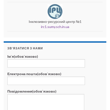
Інклюзивно-ресурсний центр №1
irc1.sumy.sch.in.ua
ЗВ’ЯЗАТИСЯ З НАМИ
Ім`я(обов`язково)
Електрона пошта(обов`язково)
Повідомлення(обов`язково)