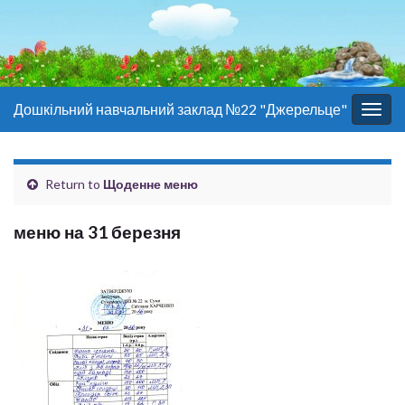
Дошкільний навчальний заклад №22 "Джерельце"
Togg
navig
Return to
Щоденне меню
меню на 31 березня