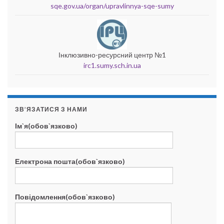
sqe.gov.ua/organ/upravlinnya-sqe-sumy
Інклюзивно-ресурсний центр №1
irc1.sumy.sch.in.ua
ЗВ’ЯЗАТИСЯ З НАМИ
Ім`я(обов`язково)
Електрона пошта(обов`язково)
Повідомлення(обов`язково)