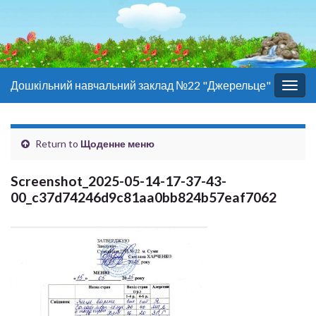
Дошкільний навчальний заклад №22 "Джерельце"
Togg
navig
Return to
Щоденне меню
Screenshot_2025-05-14-17-37-43-
00_c37d74246d9c81aa0bb824b57eaf7062