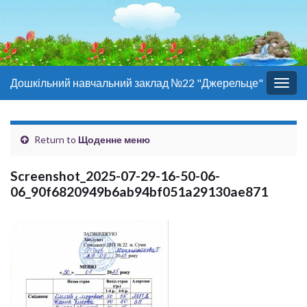
Дошкільний навчальний заклад №22 "Джерельце"
Togg
navig
Return to
Щоденне меню
Screenshot_2025-07-29-16-50-06-
06_90f6820949b6ab94bf051a29130ae871