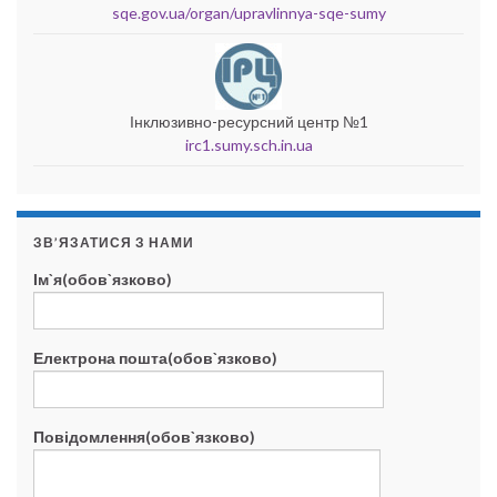
sqe.gov.ua/organ/upravlinnya-sqe-sumy
Інклюзивно-ресурсний центр №1
irc1.sumy.sch.in.ua
ЗВ’ЯЗАТИСЯ З НАМИ
Ім`я(обов`язково)
Електрона пошта(обов`язково)
Повідомлення(обов`язково)