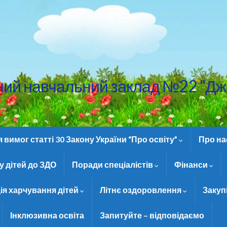
ний навчальний заклад №22 "Дж
вимог статті 30 Закону України “Про освіту”
Про н
 дітей до ЗДО
Поради спеціалістів
Фінанси
ія харчування дітей
Літнє оздоровлення
Закуп
Інклюзивна освіта
Запитуйте – відповідаємо