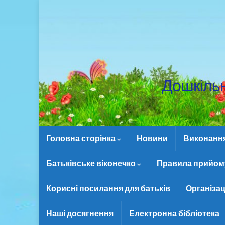
Дошкіль
Головна сторінка
Новини
Виконання 
Батьківське віконечко
Правила прийому
Корисні посилання для батьків
Організац
Наші досягнення
Електронна бібліотека