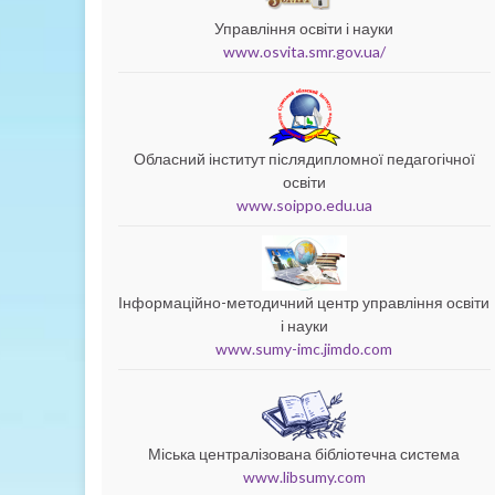
Управління освіти і науки
www.osvita.smr.gov.ua/
Обласний інститут післядипломної педагогічної
освіти
www.soippo.edu.ua
Інформаційно-методичний центр управління освіти
і науки
www.sumy-imc.jimdo.com
Міська централізована бібліотечна система
www.libsumy.com