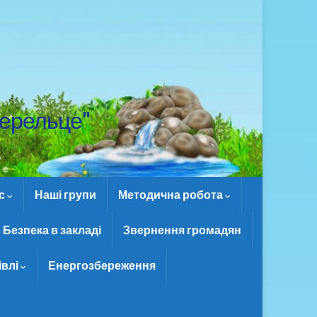
ерельце"
ас
Наші групи
Методична робота
Безпека в закладі
Звернення громадян
івлі
Енергозбереження