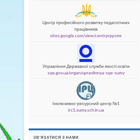
Центр професійного розвитку педагогічних
працівників
sites.google.com/view/centrprppsmr
Управління Державної служби якості освіти
sqe.gov.ua/organ/upravlinnya-sqe-sumy
Інклюзивно-ресурсний центр №1
irc1.sumy.sch.in.ua
ЗВ’ЯЗАТИСЯ З НАМИ