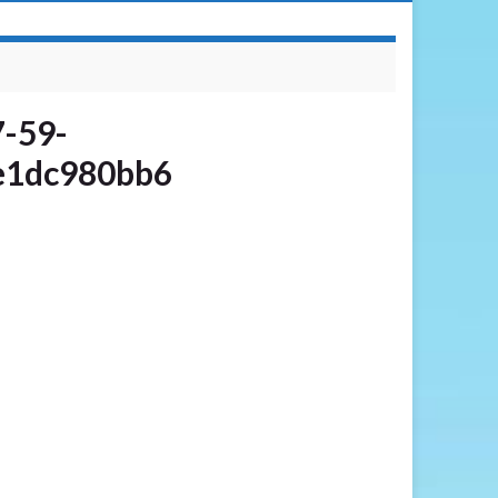
7-59-
e1dc980bb6