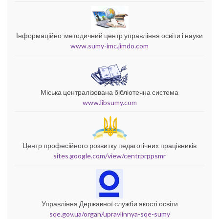
Інформаційно-методичний центр управління освіти і науки
www.sumy-imc.jimdo.com
Міська централізована бібліотечна система
www.libsumy.com
Центр професійного розвитку педагогічних працівників
sites.google.com/view/centrprppsmr
Управління Державної служби якості освіти
sqe.gov.ua/organ/upravlinnya-sqe-sumy