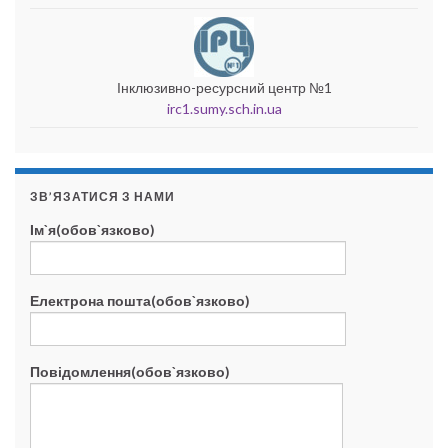
Інклюзивно-ресурсний центр №1
irc1.sumy.sch.in.ua
ЗВ’ЯЗАТИСЯ З НАМИ
Ім`я(обов`язково)
Електрона пошта(обов`язково)
Повідомлення(обов`язково)