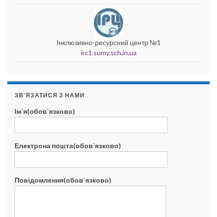
Інклюзивно-ресурсний центр №1
irc1.sumy.sch.in.ua
ЗВ’ЯЗАТИСЯ З НАМИ
Ім`я(обов`язково)
Електрона пошта(обов`язково)
Повідомлення(обов`язково)