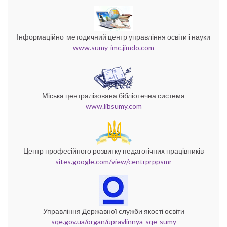
Інформаційно-методичний центр управління освіти і науки
www.sumy-imc.jimdo.com
Міська централізована бібліотечна система
www.libsumy.com
Центр професійного розвитку педагогічних працівників
sites.google.com/view/centrprppsmr
Управління Державної служби якості освіти
sqe.gov.ua/organ/upravlinnya-sqe-sumy