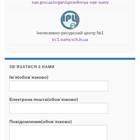
sqe.gov.ua/organ/upravlinnya-sqe-sumy
Інклюзивно-ресурсний центр №1
irc1.sumy.sch.in.ua
ЗВ’ЯЗАТИСЯ З НАМИ
Ім`я(обов`язково)
Електрона пошта(обов`язково)
Повідомлення(обов`язково)