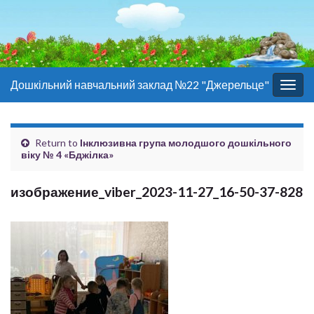
Дошкільний навчальний заклад №22 "Джерельце"
Togg
navig
Return to
Інклюзивна група молодшого дошкільного
віку № 4 «Бджілка»
изображение_viber_2023-11-27_16-50-37-828