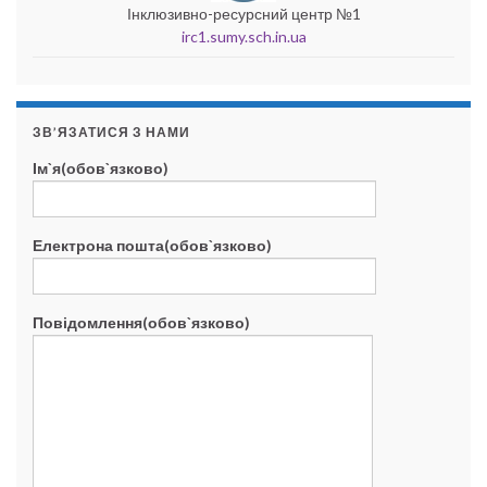
Інклюзивно-ресурсний центр №1
irc1.sumy.sch.in.ua
ЗВ’ЯЗАТИСЯ З НАМИ
Ім`я(обов`язково)
Електрона пошта(обов`язково)
Повідомлення(обов`язково)