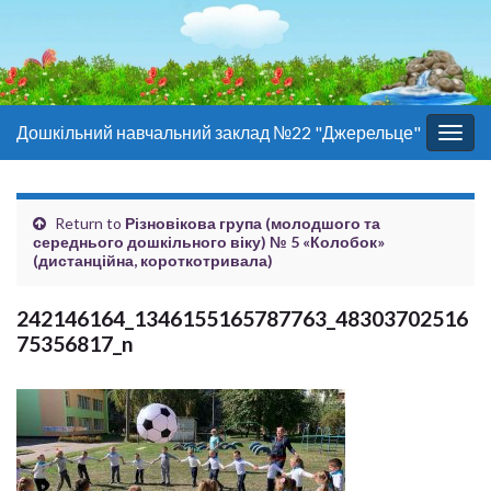
Дошкільний навчальний заклад №22 "Джерельце"
Togg
navig
Return to
Різновікова група (молодшого та
середнього дошкільного віку) № 5 «Колобок»
(дистанційна, короткотривала)
242146164_1346155165787763_48303702516
75356817_n