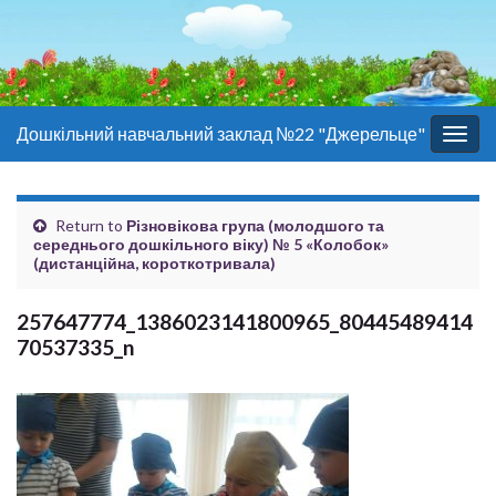
Дошкільний навчальний заклад №22 "Джерельце"
Togg
navig
Return to
Різновікова група (молодшого та
середнього дошкільного віку) № 5 «Колобок»
(дистанційна, короткотривала)
257647774_1386023141800965_80445489414
70537335_n