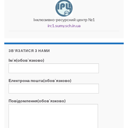
Інклюзивно-ресурсний центр №1
irc1.sumy.sch.in.ua
ЗВ’ЯЗАТИСЯ З НАМИ
Ім`я(обов`язково)
Електрона пошта(обов`язково)
Повідомлення(обов`язково)