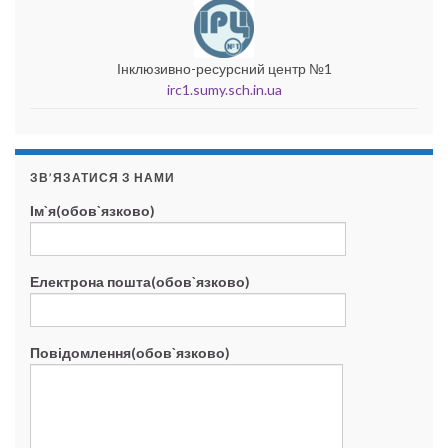
Інклюзивно-ресурсний центр №1
irc1.sumy.sch.in.ua
ЗВ’ЯЗАТИСЯ З НАМИ
Ім`я(обов`язково)
Електрона пошта(обов`язково)
Повідомлення(обов`язково)