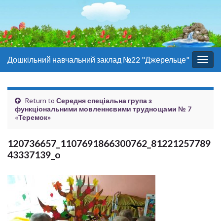
Дошкільний навчальний заклад №22 "Джерельце"
Togg
navig
Return to
Середня спеціальна група з
функціональними мовленнєвими труднощами № 7
«Теремок»
120736657_1107691866300762_81221257789
43337139_o