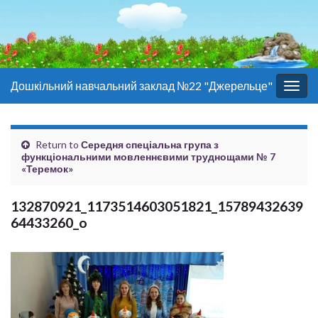
Дошкільний навчальний заклад №22 "Джерельце"
Togg
navig
Return to
Середня спеціальна група з
функціональними мовленнєвими труднощами № 7
«Теремок»
132870921_1173514603051821_15789432639
64433260_o