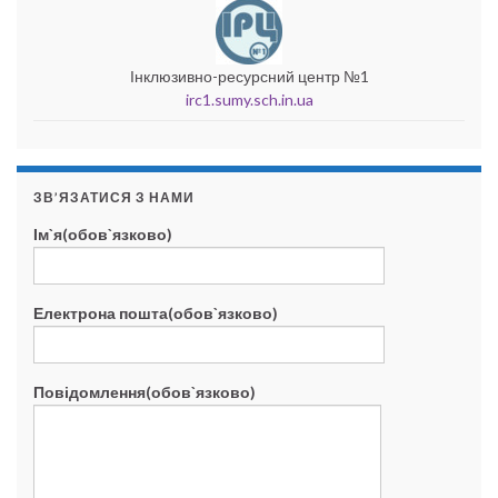
Інклюзивно-ресурсний центр №1
irc1.sumy.sch.in.ua
ЗВ’ЯЗАТИСЯ З НАМИ
Ім`я(обов`язково)
Електрона пошта(обов`язково)
Повідомлення(обов`язково)