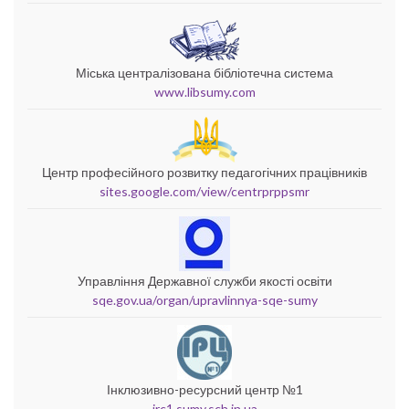
Міська централізована бібліотечна система
www.libsumy.com
Центр професійного розвитку педагогічних працівників
sites.google.com/view/centrprppsmr
Управління Державної служби якості освіти
sqe.gov.ua/organ/upravlinnya-sqe-sumy
Інклюзивно-ресурсний центр №1
irc1.sumy.sch.in.ua