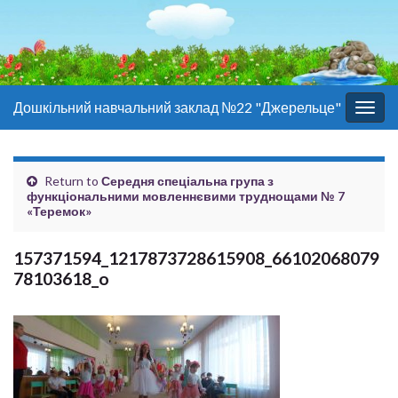
Дошкільний навчальний заклад №22 "Джерельце"
Togg
navig
Return to
Середня спеціальна група з
функціональними мовленнєвими труднощами № 7
«Теремок»
157371594_1217873728615908_66102068079
78103618_o