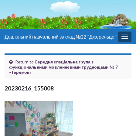
Дошкільний навчальний заклад №22 "Джерельце"
Togg
navig
Return to
Середня спеціальна група з
функціональними мовленнєвими труднощами № 7
«Теремок»
20230216_155008