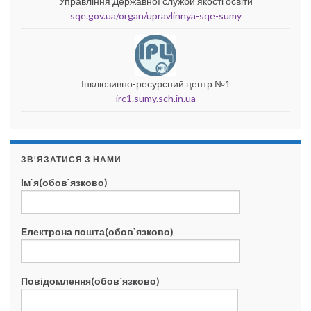
Управління Державної служби якості освіти
sqe.gov.ua/organ/upravlinnya-sqe-sumy
Інклюзивно-ресурсний центр №1
irc1.sumy.sch.in.ua
ЗВ’ЯЗАТИСЯ З НАМИ
Ім`я(обов`язково)
Електрона пошта(обов`язково)
Повідомлення(обов`язково)