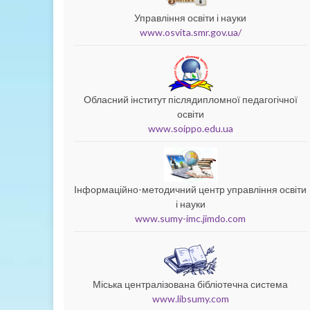
Управління освіти і науки
www.osvita.smr.gov.ua/
Обласний інститут післядипломної педагогічної
освіти
www.soippo.edu.ua
Інформаційно-методичний центр управління освіти
і науки
www.sumy-imc.jimdo.com
Міська централізована бібліотечна система
www.libsumy.com