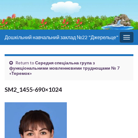
Дошкільний навчальний заклад №22 "Джерельце"
Togg
navig
Return to
Середня спеціальна група з
функціональними мовленнєвими труднощами № 7
«Теремок»
SM2_1455-690×1024