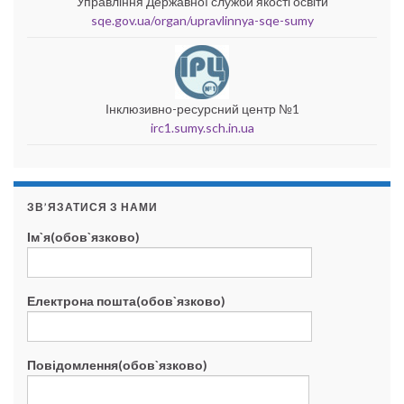
Управління Державної служби якості освіти
sqe.gov.ua/organ/upravlinnya-sqe-sumy
Інклюзивно-ресурсний центр №1
irc1.sumy.sch.in.ua
ЗВ’ЯЗАТИСЯ З НАМИ
Ім`я(обов`язково)
Електрона пошта(обов`язково)
Повідомлення(обов`язково)