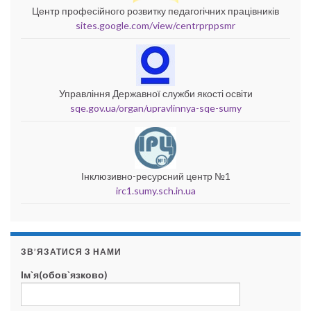
Центр професійного розвитку педагогічних працівників
sites.google.com/view/centrprppsmr
Управління Державної служби якості освіти
sqe.gov.ua/organ/upravlinnya-sqe-sumy
Інклюзивно-ресурсний центр №1
irc1.sumy.sch.in.ua
ЗВ’ЯЗАТИСЯ З НАМИ
Ім`я(обов`язково)