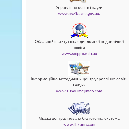
Управління освіти і науки
www.osvita.smr.gov.ua/
Обласний інститут післядипломної педагогічної
освіти
www.soippo.edu.ua
Інформаційно-методичний центр управління освіти
і науки
www.sumy-imc.jimdo.com
Міська централізована бібліотечна система
www.libsumy.com