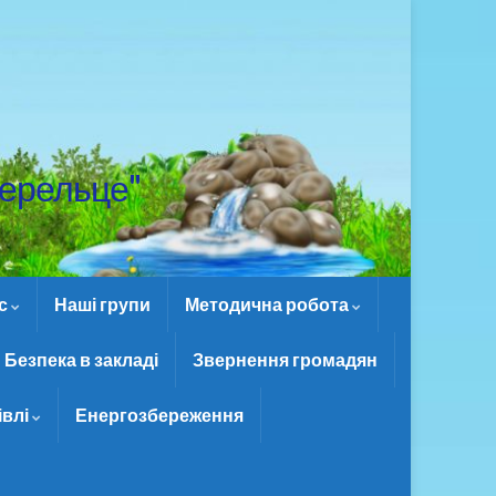
ерельце"
ас
Наші групи
Методична робота
Безпека в закладі
Звернення громадян
івлі
Енергозбереження