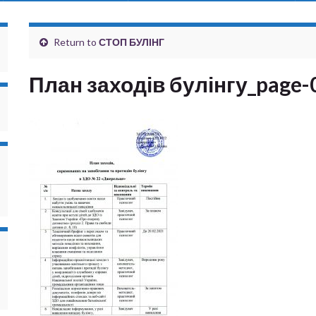
Return to
СТОП БУЛІНГ
План заходів булінгу_page-