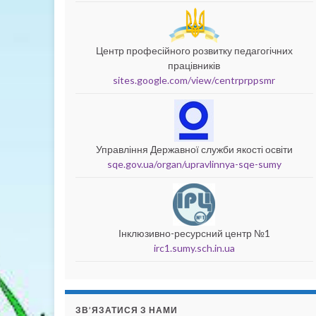
Центр професійного розвитку педагогічних
працівників
sites.google.com/view/centrprppsmr
Управління Державної служби якості освіти
sqe.gov.ua/organ/upravlinnya-sqe-sumy
Інклюзивно-ресурсний центр №1
irc1.sumy.sch.in.ua
ЗВ’ЯЗАТИСЯ З НАМИ