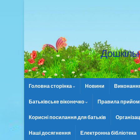
Дошкіль
Головна сторінка
Новини
Виконання 
Батьківське віконечко
Правила прийому
Корисні посилання для батьків
Організац
Наші досягнення
Електронна бібліотека