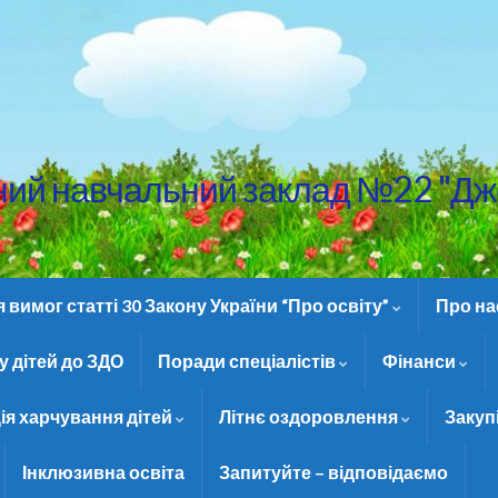
ний навчальний заклад №22 "Дж
вимог статті 30 Закону України “Про освіту”
Про н
 дітей до ЗДО
Поради спеціалістів
Фінанси
ія харчування дітей
Літнє оздоровлення
Закуп
Інклюзивна освіта
Запитуйте – відповідаємо