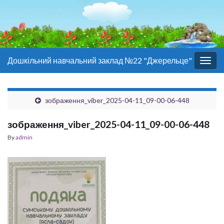
Дошкільний навчальний заклад №22 "Джерельце"
Togg
navig
зображення_viber_2025-04-11_09-00-06-448
зображення_viber_2025-04-11_09-00-06-448
By
admin