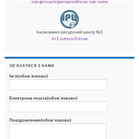
sqe.gov.ua/organ/upravlinnya-sqe-sumy
Інклюзивно-ресурсний центр №1
irc1.sumy.sch.in.ua
ЗВ’ЯЗАТИСЯ З НАМИ
Ім`я(обов`язково)
Електрона пошта(обов`язково)
Повідомлення(обов`язково)