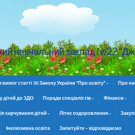
ний навчальний заклад №22 "Дж
вимог статті 30 Закону України “Про освіту”
Про н
 дітей до ЗДО
Поради спеціалістів
Фінанси
ія харчування дітей
Літнє оздоровлення
Закуп
Інклюзивна освіта
Запитуйте – відповідаємо