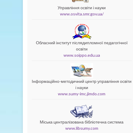
Управління освіти і науки
www.osvita.smr.gov.ua/
Обласний інститут післядипломної педагогічної
освіти
www.soippo.edu.ua
Інформаційно-методичний центр управління освіти
і науки
www.sumy-imc.jimdo.com
Міська централізована бібліотечна система
www.libsumy.com