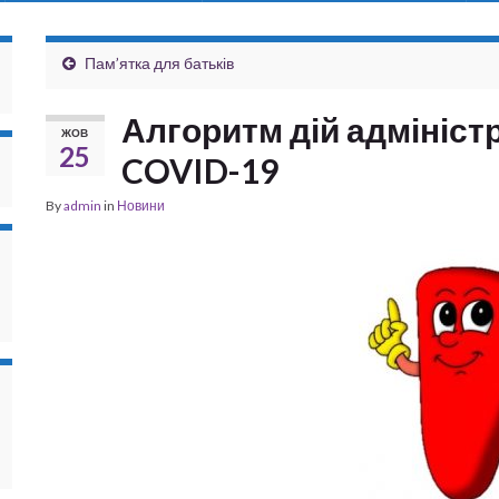
Пам’ятка для батьків
Алгоритм дій адміністр
ЖОВ
25
COVID-19
By
admin
in
Новини