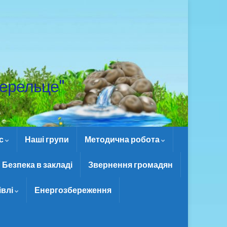
ерельце"
ас
Наші групи
Методична робота
Безпека в закладі
Звернення громадян
івлі
Енергозбереження