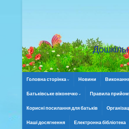
Дошкіль
Головна сторінка
Новини
Виконання 
Батьківське віконечко
Правила прийому
Корисні посилання для батьків
Організац
Наші досягнення
Електронна бібліотека