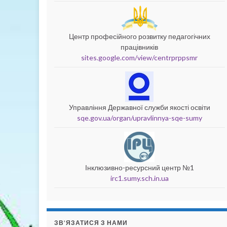
Центр професійного розвитку педагогічних
працівників
sites.google.com/view/centrprppsmr
Управління Державної служби якості освіти
sqe.gov.ua/organ/upravlinnya-sqe-sumy
Інклюзивно-ресурсний центр №1
irc1.sumy.sch.in.ua
ЗВ’ЯЗАТИСЯ З НАМИ