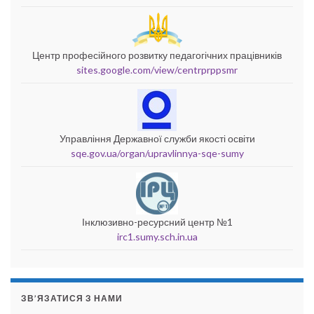
Центр професійного розвитку педагогічних працівників
sites.google.com/view/centrprppsmr
Управління Державної служби якості освіти
sqe.gov.ua/organ/upravlinnya-sqe-sumy
Інклюзивно-ресурсний центр №1
irc1.sumy.sch.in.ua
ЗВ’ЯЗАТИСЯ З НАМИ