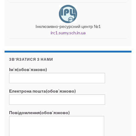
Інклюзивно-ресурсний центр №1
irc1.sumy.sch.in.ua
ЗВ’ЯЗАТИСЯ З НАМИ
Ім`я(обов`язково)
Електрона пошта(обов`язково)
Повідомлення(обов`язково)