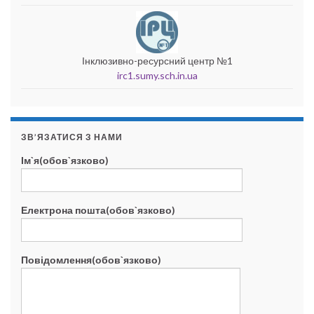
Інклюзивно-ресурсний центр №1
irc1.sumy.sch.in.ua
ЗВ’ЯЗАТИСЯ З НАМИ
Ім`я(обов`язково)
Електрона пошта(обов`язково)
Повідомлення(обов`язково)