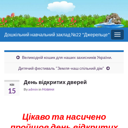
Дошкільний навчальний заклад №22 "Джерельце"
Togg
navig
Великодній кошик для наших захисників України.
Дитячий фестиваль “Земля-наш спільний дім”
День відкритих дверей
КВІ
15
By
admin
in
Новини
Цікаво та насичено
пройшов день відкритих