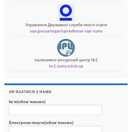
Управління Державної служби якості освіти
sqe.gov.ua/organ/upravlinnya-sqe-sumy
Інклюзивно-ресурсний центр №1
irc1.sumy.sch.in.ua
ЗВ’ЯЗАТИСЯ З НАМИ
Ім`я(обов`язково)
Електрона пошта(обов`язково)