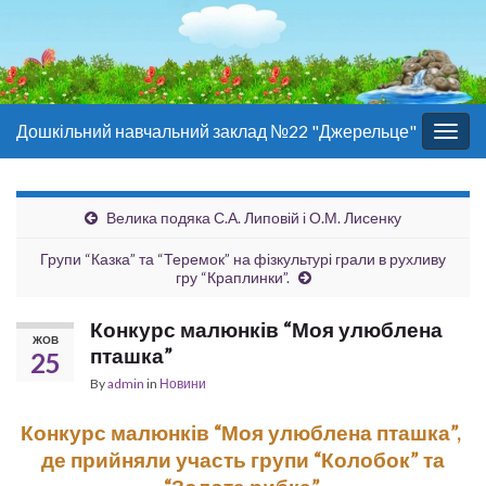
Дошкільний навчальний заклад №22 "Джерельце"
Togg
navig
Велика подяка С.А. Липовій і О.М. Лисенку
Групи “Казка” та “Теремок” на фізкультурі грали в рухливу
гру “Краплинки”.
Конкурс малюнків “Моя улюблена
ЖОВ
пташка”
25
By
admin
in
Новини
Конкурс малюнків “Моя улюблена пташка”,
де прийняли участь групи “Колобок” та