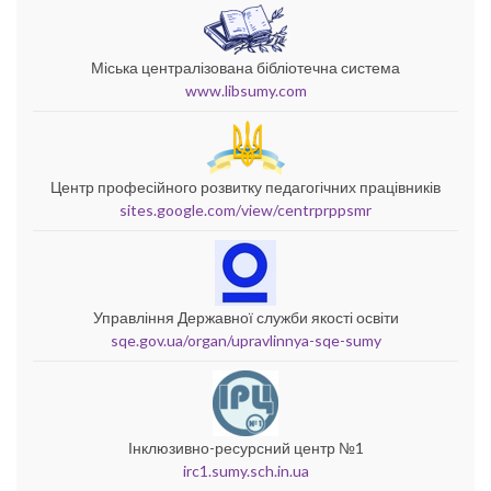
Міська централізована бібліотечна система
www.libsumy.com
Центр професійного розвитку педагогічних працівників
sites.google.com/view/centrprppsmr
Управління Державної служби якості освіти
sqe.gov.ua/organ/upravlinnya-sqe-sumy
Інклюзивно-ресурсний центр №1
irc1.sumy.sch.in.ua