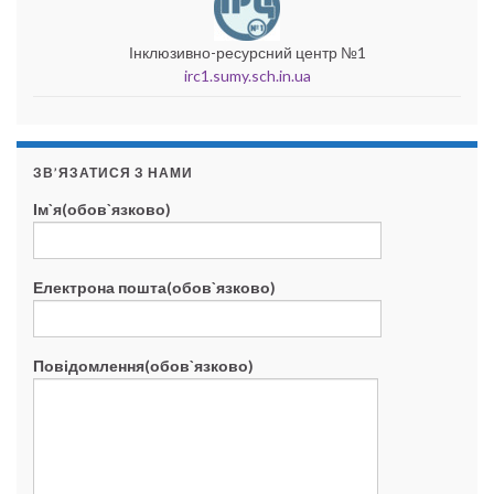
Інклюзивно-ресурсний центр №1
irc1.sumy.sch.in.ua
ЗВ’ЯЗАТИСЯ З НАМИ
Ім`я(обов`язково)
Електрона пошта(обов`язково)
Повідомлення(обов`язково)