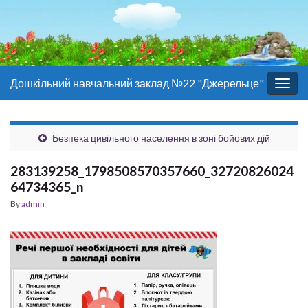
Дошкільний навчальний заклад №22 "Джерельце"
Togg
navig
Безпека цивільного населення в зоні бойових дій
283139258_1798508570357660_32720826024
64734365_n
By
admin