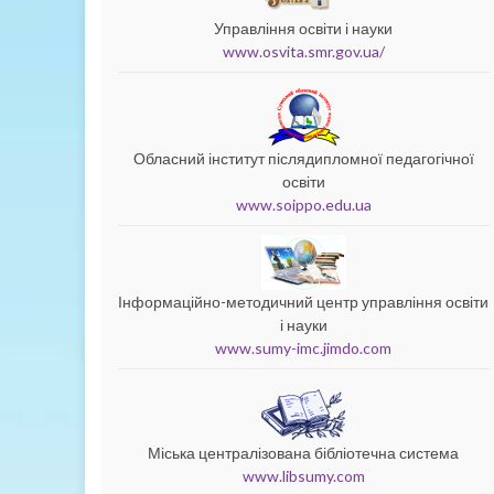
Управління освіти і науки
www.osvita.smr.gov.ua/
Обласний інститут післядипломної педагогічної
освіти
www.soippo.edu.ua
Інформаційно-методичний центр управління освіти
і науки
www.sumy-imc.jimdo.com
Міська централізована бібліотечна система
www.libsumy.com