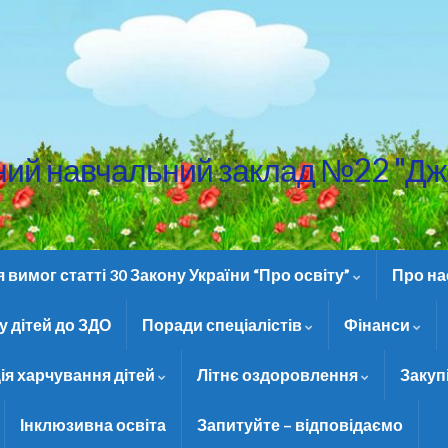
ний навчальний заклад №22 "Дж
вимог статті 30 Закону України “Про освіту”
Про н
 дітей до ЗДО
Поради спеціалістів
Фінанси
ія харчування дітей
Літнє оздоровлення
Закуп
Інклюзивна освіта
Запитуйте – відповідаємо