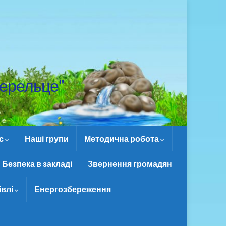
ерельце"
ас
Наші групи
Методична робота
Безпека в закладі
Звернення громадян
івлі
Енергозбереження