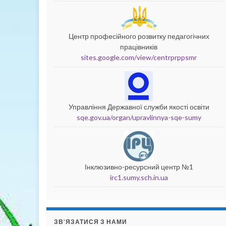
Центр професійного розвитку педагогічних
працівників
sites.google.com/view/centrprppsmr
Управління Державної служби якості освіти
sqe.gov.ua/organ/upravlinnya-sqe-sumy
Інклюзивно-ресурсний центр №1
irc1.sumy.sch.in.ua
ЗВ’ЯЗАТИСЯ З НАМИ