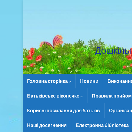
Дошкіль
Головна сторінка
Новини
Виконання 
Батьківське віконечко
Правила прийому
Корисні посилання для батьків
Організац
Наші досягнення
Електронна бібліотека