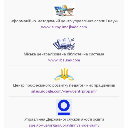
Інформаційно-методичний центр управління освіти і науки
www.sumy-imc.jimdo.com
Міська централізована бібліотечна система
www.libsumy.com
Центр професійного розвитку педагогічних працівників
sites.google.com/view/centrprppsmr
Управління Державної служби якості освіти
sqe.gov.ua/organ/upravlinnya-sqe-sumy