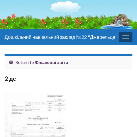
Дошкільний навчальний заклад №22 "Джерельце"
Togg
navig
Return to
Фінансові звіти
2 дс