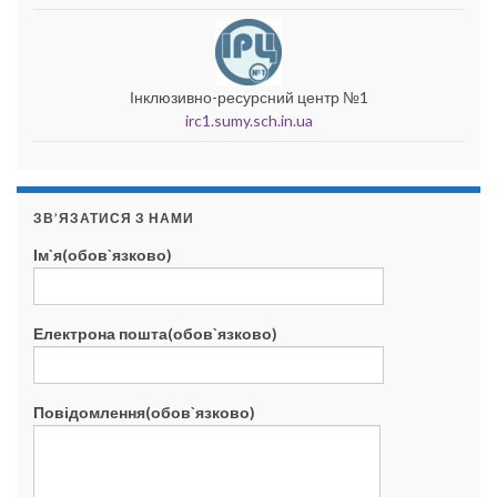
Інклюзивно-ресурсний центр №1
irc1.sumy.sch.in.ua
ЗВ’ЯЗАТИСЯ З НАМИ
Ім`я(обов`язково)
Електрона пошта(обов`язково)
Повідомлення(обов`язково)