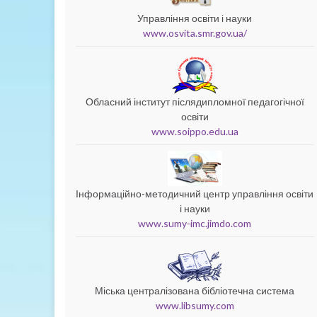
Управління освіти і науки
www.osvita.smr.gov.ua/
Обласний інститут післядипломної педагогічної
освіти
www.soippo.edu.ua
Інформаційно-методичний центр управління освіти
і науки
www.sumy-imc.jimdo.com
Міська централізована бібліотечна система
www.libsumy.com