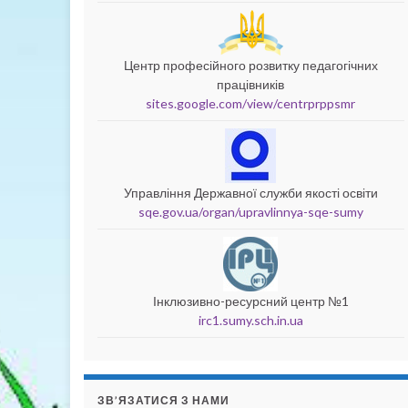
Центр професійного розвитку педагогічних
працівників
sites.google.com/view/centrprppsmr
Управління Державної служби якості освіти
sqe.gov.ua/organ/upravlinnya-sqe-sumy
Інклюзивно-ресурсний центр №1
irc1.sumy.sch.in.ua
ЗВ’ЯЗАТИСЯ З НАМИ