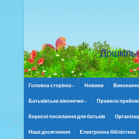
Дошкіль
Головна сторінка
Новини
Виконання 
Батьківське віконечко
Правила прийому
Корисні посилання для батьків
Організац
Наші досягнення
Електронна бібліотека