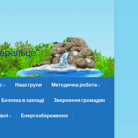
ерельце"
ас
Наші групи
Методична робота
Безпека в закладі
Звернення громадян
івлі
Енергозбереження