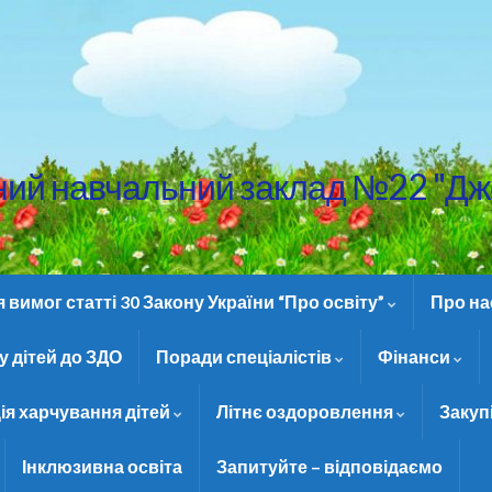
ний навчальний заклад №22 "Дж
вимог статті 30 Закону України “Про освіту”
Про н
 дітей до ЗДО
Поради спеціалістів
Фінанси
ія харчування дітей
Літнє оздоровлення
Закуп
Інклюзивна освіта
Запитуйте – відповідаємо