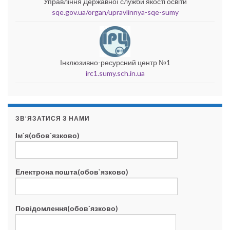
Управління Державної служби якості освіти
sqe.gov.ua/organ/upravlinnya-sqe-sumy
Інклюзивно-ресурсний центр №1
irc1.sumy.sch.in.ua
ЗВ’ЯЗАТИСЯ З НАМИ
Ім`я(обов`язково)
Електрона пошта(обов`язково)
Повідомлення(обов`язково)