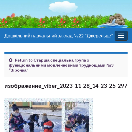
Дошкільний навчальний заклад №22 "Джерельце"
Togg
navig
Return to
Старша спеціальна група з
функціональними мовленнєвими труднощами №3
“Зірочка”
изображение_viber_2023-11-28_14-23-25-297