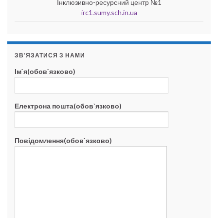
Інклюзивно-ресурсний центр №1
irc1.sumy.sch.in.ua
ЗВ’ЯЗАТИСЯ З НАМИ
Ім`я(обов`язково)
Електрона пошта(обов`язково)
Повідомлення(обов`язково)