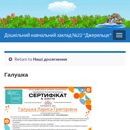
Дошкільний навчальний заклад №22 "Джерельце"
Togg
navig
Return to
Наші досягнення
Галушка