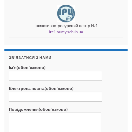
Інклюзивно-ресурсний центр №1
irc1.sumy.sch.in.ua
ЗВ’ЯЗАТИСЯ З НАМИ
Ім`я(обов`язково)
Електрона пошта(обов`язково)
Повідомлення(обов`язково)