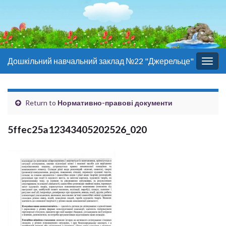
Дошкільний навчальний заклад №22 "Джерельце"
Togg
navig
Return to
Нормативно-правові документи
5ffec25a12343405202526_020