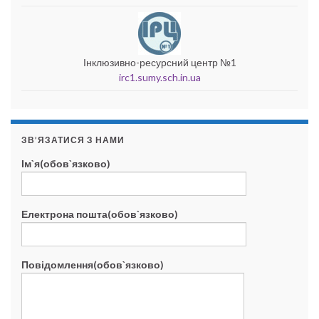
Інклюзивно-ресурсний центр №1
irc1.sumy.sch.in.ua
ЗВ’ЯЗАТИСЯ З НАМИ
Ім`я(обов`язково)
Електрона пошта(обов`язково)
Повідомлення(обов`язково)