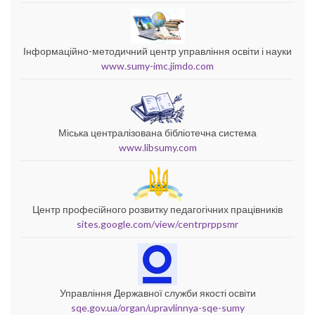
Інформаційно-методичний центр управління освіти і науки
www.sumy-imc.jimdo.com
Міська централізована бібліотечна система
www.libsumy.com
Центр професійного розвитку педагогічних працівників
sites.google.com/view/centrprppsmr
Управління Державної служби якості освіти
sqe.gov.ua/organ/upravlinnya-sqe-sumy