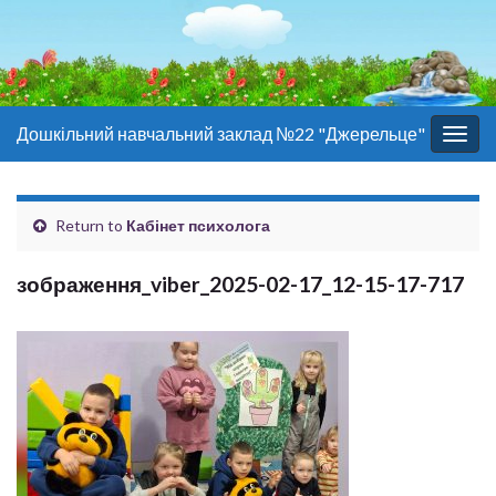
Дошкільний навчальний заклад №22 "Джерельце"
Togg
navig
Return to
Кабінет психолога
зображення_viber_2025-02-17_12-15-17-717