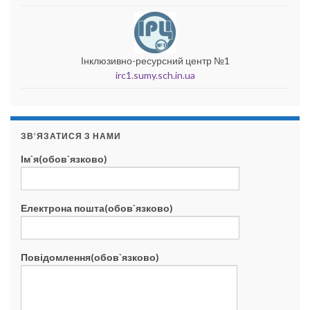
Інклюзивно-ресурсний центр №1
irc1.sumy.sch.in.ua
ЗВ’ЯЗАТИСЯ З НАМИ
Ім`я(обов`язково)
Електрона пошта(обов`язково)
Повідомлення(обов`язково)