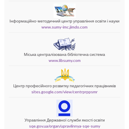
Інформаційно-методичний центр управління освіти і науки
www.sumy-imc.jimdo.com
Міська централізована бібліотечна система
www.libsumy.com
Центр професійного розвитку педагогічних працівників
sites.google.com/view/centrprppsmr
Управління Державної служби якості освіти
sqe.gov.ua/organ/upravlinnya-sqe-sumy