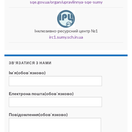
sqe.gov.ua/organ/upravlinnya-sqe-sumy
Інклюзивно-ресурсний центр №1
irc1.sumy.sch.in.ua
ЗВ’ЯЗАТИСЯ З НАМИ
Ім`я(обов`язково)
Електрона пошта(обов`язково)
Повідомлення(обов`язково)