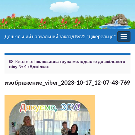
Дошкільний навчальний заклад №22 "Джерельце"
Togg
navig
Return to
Інклюзивна група молодшого дошкільного
віку № 4 «Бджілка»
изображение_viber_2023-10-17_12-07-43-769